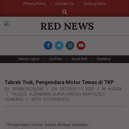
Skip
Privacy-Policy
Contact Us
Tentang Kami
Search
to
content
RED
NEWS
Primary
Media Cyber
UU Pers
Kode Etik
Redaksi
Navigation
Menu
Tabrak Truk, Pengendara Motor Tewas di TKP
BY:
ADMIN REDNEWS
ON:
OKTOBER 11, 2020
IN:
HUKUM
TAGGED:
#JOMBANG #LAKA LANTAS #KAPOLRES
JOMBANG
WITH:
0 COMMENTS
Pengendaro motor tewas dilokasi kejadian