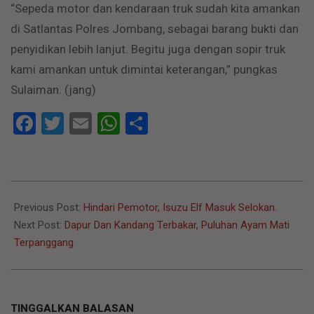
“Sepeda motor dan kendaraan truk sudah kita amankan
di Satlantas Polres Jombang, sebagai barang bukti dan
penyidikan lebih lanjut. Begitu juga dengan sopir truk
kami amankan untuk dimintai keterangan,” pungkas
Sulaiman. (jang)
Facebook
Twitter
Email
WhatsApp
Share
2020-
10-
Previous Post:
Hindari Pemotor, Isuzu Elf Masuk Selokan.
11
Next Post:
Dapur Dan Kandang Terbakar, Puluhan Ayam Mati
Terpanggang
TINGGALKAN BALASAN