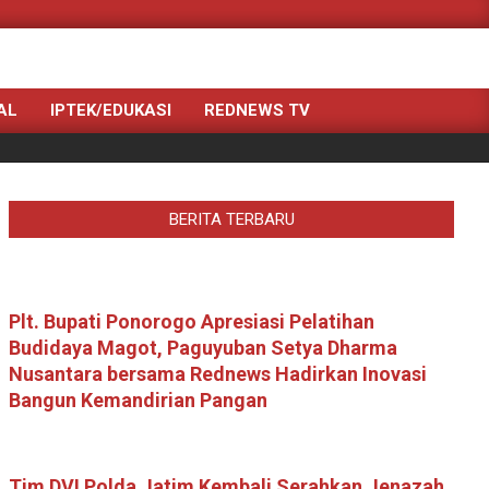
Search
AL
IPTEK/EDUKASI
REDNEWS TV
BERITA TERBARU
Plt. Bupati Ponorogo Apresiasi Pelatihan
Budidaya Magot, Paguyuban Setya Dharma
Nusantara bersama Rednews Hadirkan Inovasi
Bangun Kemandirian Pangan
Tim DVI Polda Jatim Kembali Serahkan Jenazah