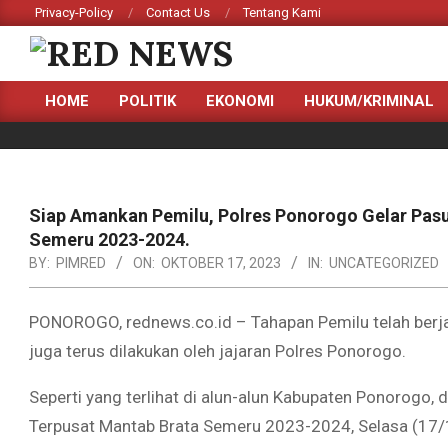
Skip
Privacy-Policy
Contact Us
Tentang Kami
to
content
RED
HOME
POLITIK
EKONOMI
HUKUM/KRIMINAL
NEWS
Primary
Navigation
Menu
Siap Amankan Pemilu, Polres Ponorogo Gelar Pasu
Semeru 2023-2024.
BY:
PIMRED
ON:
OKTOBER 17, 2023
IN:
UNCATEGORIZED
PONOROGO, rednews.co.id – Tahapan Pemilu telah berj
juga terus dilakukan oleh jajaran Polres Ponorogo.
Seperti yang terlihat di alun-alun Kabupaten Ponorogo, 
Terpusat Mantab Brata Semeru 2023-2024, Selasa (17/1