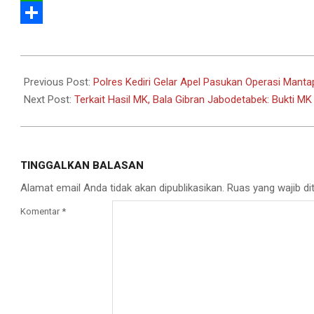
WhatsApp
Share
2023-
10-
Previous Post:
Polres Kediri Gelar Apel Pasukan Operasi Mant
17
Next Post:
Terkait Hasil MK, Bala Gibran Jabodetabek: Bukti 
TINGGALKAN BALASAN
Alamat email Anda tidak akan dipublikasikan.
Ruas yang wajib di
Komentar
*