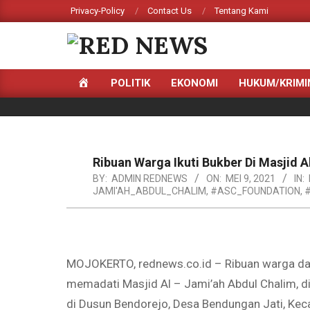
Skip
Privacy-Policy
Contact Us
Tentang Kami
to
content
RED
HOME
POLITIK
EKONOMI
HUKUM/KRIMI
NEWS
Primary
Navigation
Menu
Ribuan Warga Ikuti Bukber Di Masjid 
BY:
ADMIN REDNEWS
ON:
MEI 9, 2021
IN:
JAMI'AH_ABDUL_CHALIM
,
#ASC_FOUNDATION
,
MOJOKERTO, rednews.co.id – Ribuan warga dar
memadati Masjid Al – Jami’ah Abdul Chalim, d
di Dusun Bendorejo, Desa Bendungan Jati, Ke