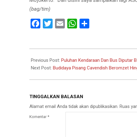
Mojokerto. “Dan disini saya sampaikan lagi AS
(bag/tim)
Facebook
Twitter
Email
WhatsApp
Share
2021-
05-
Previous Post:
Puluhan Kendaraan Dan Bus Diputar Ba
09
Next Post:
Budidaya Pisang Cavendish Beromzet Hin
TINGGALKAN BALASAN
Alamat email Anda tidak akan dipublikasikan.
Ruas yan
Komentar
*