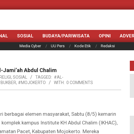
NAL
SOSIAL
BUDAYA/PARIWISATA
OPINI
ADVER
Media Cyber
UU Pers
Kode Etik
Redaksi
Al-Jami’ah Abdul Chalim
RELIGI
,
SOSIAL
TAGGED:
#AL-
#BUKBER
,
#MOJOKERTO
WITH:
0 COMMENTS
i berbagai elemen masyarakat, Sabtu (8/5) kemarin
i komplek kampus Institute KH Abdul Chalim (IKHAC),
camatan Pacet, Kabupaten Mojokerto. Mereka