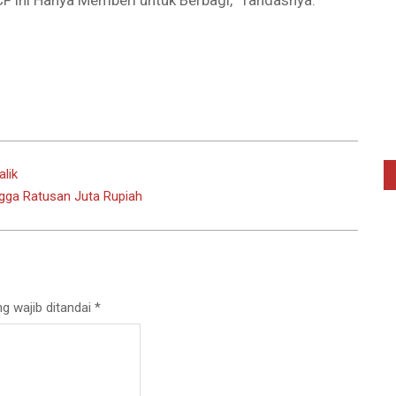
CF ini Hanya Memberi untuk Berbagi,” Tandasnya.
lik
gga Ratusan Juta Rupiah
g wajib ditandai
*