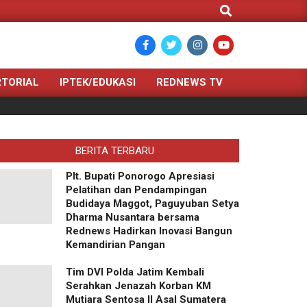
Search
TORIAL
IPTEK/EDUKASI
REDNEWS TV
BERITA TERBARU
Plt. Bupati Ponorogo Apresiasi
Pelatihan dan Pendampingan
Budidaya Maggot, Paguyuban Setya
Dharma Nusantara bersama
Rednews Hadirkan Inovasi Bangun
Kemandirian Pangan
Tim DVI Polda Jatim Kembali
Serahkan Jenazah Korban KM
Mutiara Sentosa II Asal Sumatera