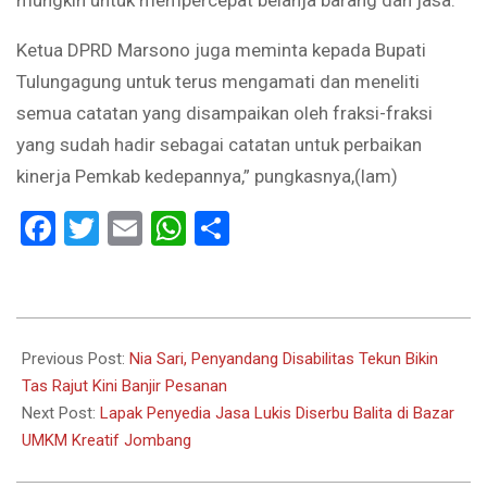
mungkin untuk mempercepat belanja barang dan jasa.
Ketua DPRD Marsono juga meminta kepada Bupati
Tulungagung untuk terus mengamati dan meneliti
semua catatan yang disampaikan oleh fraksi-fraksi
yang sudah hadir sebagai catatan untuk perbaikan
kinerja Pemkab kedepannya,” pungkasnya,(lam)
Facebook
Twitter
Email
WhatsApp
Share
2022-
11-
Previous Post:
Nia Sari, Penyandang Disabilitas Tekun Bikin
20
Tas Rajut Kini Banjir Pesanan
Next Post:
Lapak Penyedia Jasa Lukis Diserbu Balita di Bazar
UMKM Kreatif Jombang