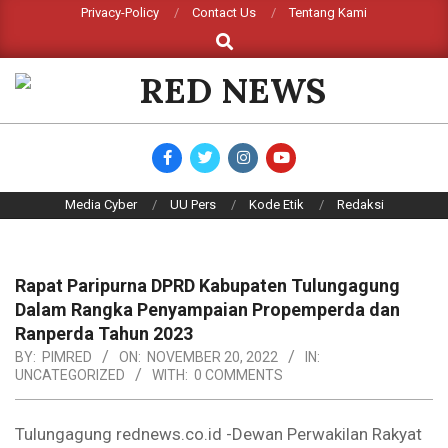
Skip
Privacy-Policy
Contact Us
Tentang Kami
Search
to
content
RED
NEWS
Primary
Media Cyber
UU Pers
Kode Etik
Redaksi
Navigation
Menu
Rapat Paripurna DPRD Kabupaten Tulungagung
Dalam Rangka Penyampaian Propemperda dan
Ranperda Tahun 2023
BY:
PIMRED
ON:
NOVEMBER 20, 2022
IN:
UNCATEGORIZED
WITH:
0 COMMENTS
Tulungagung rednews.co.id -Dewan Perwakilan Rakyat