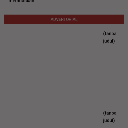
memuaskan
ADVERTORIAL
(tanpa
Pos
judul)
26577
(tanpa
Pos
judul)
26571