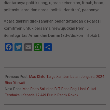
diantaranya politik uang, ujaran kebencian, fitnah, hoax,
politasisi sara dan narasi politik identitas”, pesannya.
Acara diakhiri dilaksanakan penandatangan deklarasi
komitmen untuk bersama mewujudkan Pemilu
Berintegritas Aman dan Damai (adv/diskominfokdr).
Facebook
Twitter
Email
WhatsApp
Share
2023-
11-
Previous Post:
Mas Dhito Targetkan Jembatan Jongbiru, 2024
24
Bisa Dilewati
Next Post:
Mas Dhito Salurkan BLT Dana Bagi Hasil Cukai
Tembakau Kepada 12.449 Buruh Pabrik Rokok