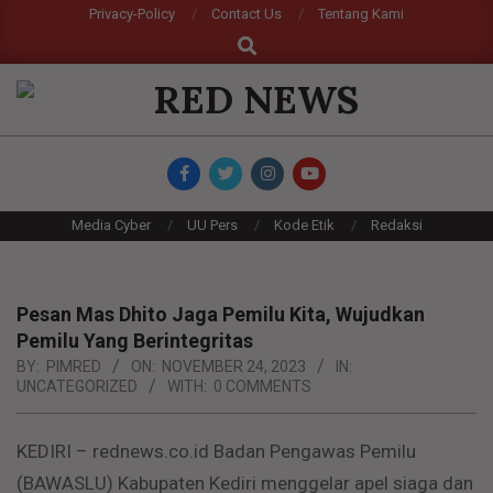
Skip
Privacy-Policy
Contact Us
Tentang Kami
Search
to
content
RED
NEWS
Primary
Media Cyber
UU Pers
Kode Etik
Redaksi
Navigation
Menu
Pesan Mas Dhito Jaga Pemilu Kita, Wujudkan
Pemilu Yang Berintegritas
BY:
PIMRED
ON:
NOVEMBER 24, 2023
IN:
UNCATEGORIZED
WITH:
0 COMMENTS
KEDIRI – rednews.co.id Badan Pengawas Pemilu
(BAWASLU) Kabupaten Kediri menggelar apel siaga dan