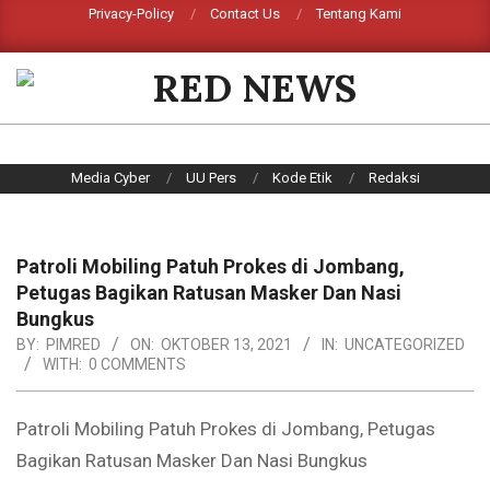
Skip
Privacy-Policy
Contact Us
Tentang Kami
Search
to
content
RED
NEWS
Primary
Media Cyber
UU Pers
Kode Etik
Redaksi
Navigation
Menu
Patroli Mobiling Patuh Prokes di Jombang,
Petugas Bagikan Ratusan Masker Dan Nasi
Bungkus
BY:
PIMRED
ON:
OKTOBER 13, 2021
IN:
UNCATEGORIZED
WITH:
0 COMMENTS
Patroli Mobiling Patuh Prokes di Jombang, Petugas
Bagikan Ratusan Masker Dan Nasi Bungkus