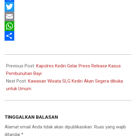
Facebook
Twitter
Email
WhatsApp
Share
2021-
10-
Previous Post:
Kapolres Kediri Gelar Press Release Kasus
13
Pembunuhan Bayi
Next Post:
Kawasan Wisata SLG Kediri Akan Segera dibuka
untuk Umum
TINGGALKAN BALASAN
Alamat email Anda tidak akan dipublikasikan.
Ruas yang wajib
ditandai
*