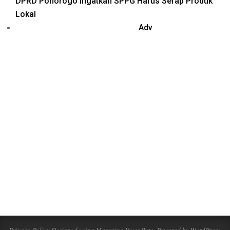
DPRD Ponorogo Ingatkan SPPG Harus Serap Produk
Lokal
Adv
Privacy-Policy
Designed using
Magazine News Byte
. Powered by
WordPress
.