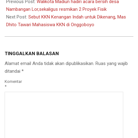
08-
Previous Post:
Walikota Madiun hadiri acara bersih desa
12
Nambangan Lor,sekaligus resmikan 2 Proyek Fisik
Next Post:
Sebut KKN Kenangan Indah untuk Dikenang, Mas
Dhito Tawari Mahasiswa KKN di Onggoboyo
TINGGALKAN BALASAN
Alamat email Anda tidak akan dipublikasikan.
Ruas yang wajib
ditandai
*
Komentar
*