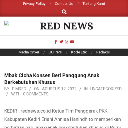
Skip
Privacy-Policy
Contact Us
Tentang Kami
Search
to
content
RED
NEWS
Primary
Media Cyber
UU Pers
Kode Etik
Redaksi
Navigation
Menu
Mbak Cicha Konsen Beri Panggung Anak
Berkebutuhan Khusus
BY:
PIMRED
ON:
AGUSTUS 12, 2022
IN:
UNCATEGORIZED
WITH:
0 COMMENTS
KEDIRI, rednews.co.id Ketua Tim Penggerak PKK
Kabupaten Kediri Eriani Annisa Hanindhito memberikan
perhatian bagi anak-anak berkebutuhan khusus di Bumi