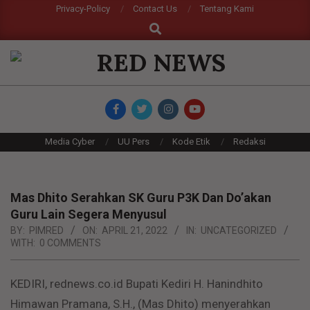
Skip
Privacy-Policy
Contact Us
Tentang Kami
Search
to
content
RED
NEWS
Primary
Media Cyber
UU Pers
Kode Etik
Redaksi
Navigation
Menu
Mas Dhito Serahkan SK Guru P3K Dan Do’akan
Guru Lain Segera Menyusul
BY:
PIMRED
ON:
APRIL 21, 2022
IN:
UNCATEGORIZED
WITH:
0 COMMENTS
KEDIRI, rednews.co.id Bupati Kediri H. Hanindhito
Himawan Pramana, S.H., (Mas Dhito) menyerahkan