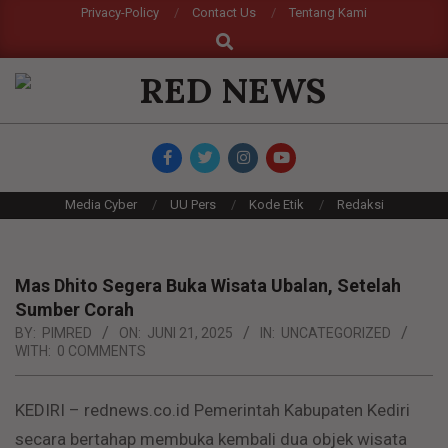
Skip
Privacy-Policy
Contact Us
Tentang Kami
Search
to
content
RED
NEWS
Primary
Media Cyber
UU Pers
Kode Etik
Redaksi
Navigation
Menu
Mas Dhito Segera Buka Wisata Ubalan, Setelah
Sumber Corah
BY:
PIMRED
ON:
JUNI 21, 2025
IN:
UNCATEGORIZED
WITH:
0 COMMENTS
KEDIRI – rednews.co.id Pemerintah Kabupaten Kediri
secara bertahap membuka kembali dua objek wisata