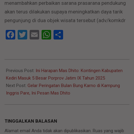
menambahkan perbaikan sarana prasarana pendukung
akan terus dilakukan supaya meningkatkan daya tarik
pengunjung di dua objek wisata tersebut (adv/komkdr
Facebook
Twitter
Email
WhatsApp
Share
2025-
06-
Previous Post:
Ini Harapan Mas Dhito: Kontingen Kabupaten
21
Kediri Masuk 5 Besar Porprov Jatim IX Tahun 2025
Next Post:
Gelar Peringatan Bulan Bung Karno di Kampung
Inggris Pare, Ini Pesan Mas Dhito
TINGGALKAN BALASAN
Alamat email Anda tidak akan dipublikasikan.
Ruas yang wajib