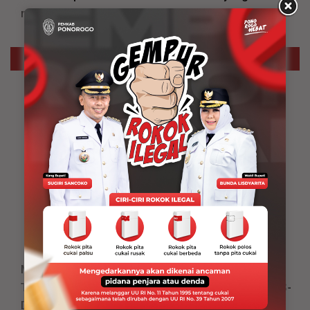
memuaskan
ADVERTORIAL
Mantapkan Standar Mutu Pelayanan, RSUD dr. Iskak
Tulungagung Jalani Survei Akreditasi Bersama LARS-
DHP