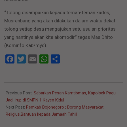
“Tolong disampaikan kepada teman-teman kades,
Musrenbang yang akan dilakukan dalam waktu dekat
tolong setiap desa mengajukan satu usulan prioritas
yang nantinya akan kita akomodir,” tegas Mas Dhito
(Kominfo Kab/mys).
Facebook
Twitter
Email
WhatsApp
Share
2023-
02-
Previous Post:
Sebarkan Pesan Kamtibmas, Kapolsek Pagu
07
Jadi Irup di SMPN 1 Kayen Kidul
Next Post:
Pemkab Bojonegoro ; Dorong Masyarakat
Religius,Bantuan kepada Jamaah Tahlil