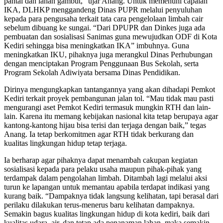
pantai dan lahan gambut,” ujar Anang. Untuk memenuhi capaian
IKA, DLHKP menggandeng Dinas PUPR melalui penyuluhan
kepada para pengusaha terkait tata cara pengelolaan limbah cair
sebelum dibuang ke sungai. “Dari DPUPR dan Dinkes juga ada
pembuatan dan sosialisasi Sanimas guna mewujudkan ODF di Kota
Kediri sehingga bisa meningkatkan IKA” imbuhnya. Guna
meningkatkan IKU, pihaknya juga merangkul Dinas Perhubungan
dengan menciptakan Program Penggunaan Bus Sekolah, serta
Program Sekolah Adiwiyata bersama Dinas Pendidikan.
Dirinya mengungkapkan tantangannya yang akan dihadapi Pemkot
Kediri terkait proyek pembangunan jalan tol. “Mau tidak mau pasti
mengurangi aset Pemkot Kediri termasuk mungkin RTH dan lain-
lain. Karena itu memang kebijakan nasional kita tetap berupaya agar
kantong-kantong hijau bisa terisi dan terjaga dengan baik,” tegas
Anang. Ia tetap berkomitmen agar RTH tidak berkurang dan
kualitas lingkungan hidup tetap terjaga.
Ia berharap agar pihaknya dapat menambah cakupan kegiatan
sosialisasi kepada para pelaku usaha maupun pihak-pihak yang
terdampak dalam pengolahan limbah. Ditambah lagi melalui aksi
turun ke lapangan untuk memantau apabila terdapat indikasi yang
kurang baik. “Dampaknya tidak langsung kelihatan, tapi berasal dari
perilaku dilakukan terus-menerus baru kelihatan dampaknya.
Semakin bagus kualitas lingkungan hidup di kota kediri, baik dari
kualitas udara, air, dan tetap ada penanaman lahan, maka semakin