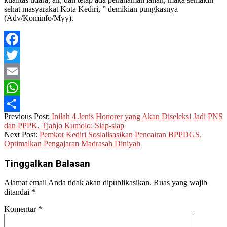
sehat masyarakat Kota Kediri, ” demikian pungkasnya
(Adv/Kominfo/Myy).
Facebook
Twitter
Email
WhatsApp
2022-
Previous Post:
Inilah 4 Jenis Honorer yang Akan Diseleksi Jadi PNS
Share
06-
dan PPPK, Tjahjo Kumolo: Siap-siap
13
Next Post:
Pemkot Kediri Sosialisasikan Pencairan BPPDGS,
Optimalkan Pengajaran Madrasah Diniyah
Tinggalkan Balasan
Alamat email Anda tidak akan dipublikasikan.
Ruas yang wajib
ditandai
*
Komentar
*