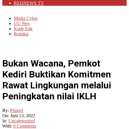
REDNEWS TV
Media Cyber
UU Pers
Kode Etik
Redaksi
Bukan Wacana, Pemkot
Kediri Buktikan Komitmen
Rawat Lingkungan melalui
Peningkatan nilai IKLH
By:
Pimred
On:
Juni 13, 2022
In:
Uncategorized
With:
0 Comments