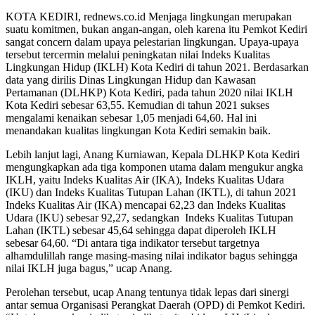
KOTA KEDIRI, rednews.co.id Menjaga lingkungan merupakan
suatu komitmen, bukan angan-angan, oleh karena itu Pemkot Kediri
sangat concern dalam upaya pelestarian lingkungan. Upaya-upaya
tersebut tercermin melalui peningkatan nilai Indeks Kualitas
Lingkungan Hidup (IKLH) Kota Kediri di tahun 2021. Berdasarkan
data yang dirilis Dinas Lingkungan Hidup dan Kawasan
Pertamanan (DLHKP) Kota Kediri, pada tahun 2020 nilai IKLH
Kota Kediri sebesar 63,55. Kemudian di tahun 2021 sukses
mengalami kenaikan sebesar 1,05 menjadi 64,60. Hal ini
menandakan kualitas lingkungan Kota Kediri semakin baik.
Lebih lanjut lagi, Anang Kurniawan, Kepala DLHKP Kota Kediri
mengungkapkan ada tiga komponen utama dalam mengukur angka
IKLH, yaitu Indeks Kualitas Air (IKA), Indeks Kualitas Udara
(IKU) dan Indeks Kualitas Tutupan Lahan (IKTL), di tahun 2021
Indeks Kualitas Air (IKA) mencapai 62,23 dan Indeks Kualitas
Udara (IKU) sebesar 92,27, sedangkan Indeks Kualitas Tutupan
Lahan (IKTL) sebesar 45,64 sehingga dapat diperoleh IKLH
sebesar 64,60. “Di antara tiga indikator tersebut targetnya
alhamdulillah range masing-masing nilai indikator bagus sehingga
nilai IKLH juga bagus,” ucap Anang.
Perolehan tersebut, ucap Anang tentunya tidak lepas dari sinergi
antar semua Organisasi Perangkat Daerah (OPD) di Pemkot Kediri.