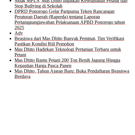
Sidak MPLS, Mas Dhito Ingatkan Keselamatan Pelajar dan
Stop Bullying di Sekolah
DPRD Ponorogo Gelar Paripurna Teken Rancangan
Peraturan Daerah (Raperda) tentang Laporan
Pertanggungjawaban Pelaksanaan APBD Ponorogo tahun
2025
Adv
Beasiswa dari Mas Dhito Banyak Peminat, Tim Verifikasi
Pastikan Kondisi Riil Pemohon
Mas Dhito Hadirkan Teknologi Pertanian Terbaru untuk
Petani
Mas Dhito Bantu Petani 200 Ton Benih Jagung Hingga
Kepastian Harga Pasca Panen
Mas Dhito, Tahun Ajaran Baru: Buka Pendaftaran Beasiswa
Berdaya