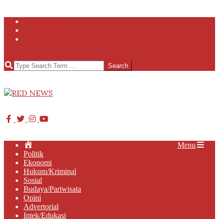
Skip
Privacy-Policy
to
Contact Us
content
Tentang Kami
Search
RED
NEWS
Primary
Home
Menu
Navigation
Politik
Menu
Ekonomi
Hukum/Kriminal
Sosial
Budaya/Pariwisata
Opini
Advertorial
Iptek/Edukasi