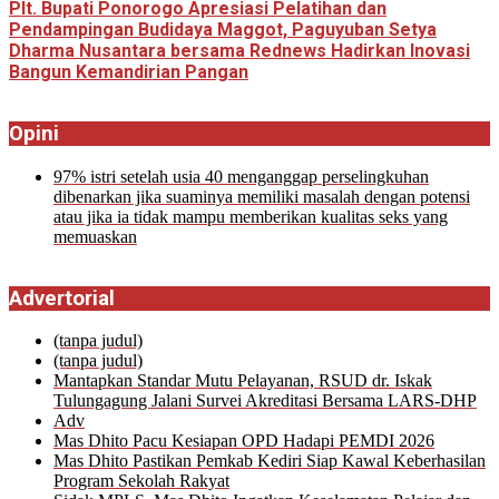
Plt. Bupati Ponorogo Apresiasi Pelatihan dan
Pendampingan Budidaya Maggot, Paguyuban Setya
Dharma Nusantara bersama Rednews Hadirkan Inovasi
Bangun Kemandirian Pangan
Opini
97% istri setelah usia 40 menganggap perselingkuhan
dibenarkan jika suaminya memiliki masalah dengan potensi
atau jika ia tidak mampu memberikan kualitas seks yang
memuaskan
Advertorial
Pos
(tanpa judul)
26577
Pos
(tanpa judul)
26571
Mantapkan Standar Mutu Pelayanan, RSUD dr. Iskak
Tulungagung Jalani Survei Akreditasi Bersama LARS-DHP
Adv
Mas Dhito Pacu Kesiapan OPD Hadapi PEMDI 2026
Mas Dhito Pastikan Pemkab Kediri Siap Kawal Keberhasilan
Program Sekolah Rakyat