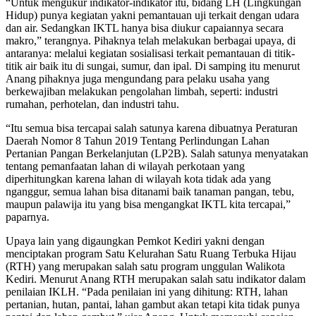
“Untuk mengukur indikator-indikator itu, bidang LH (Lingkungan
Hidup) punya kegiatan yakni pemantauan uji terkait dengan udara
dan air. Sedangkan IKTL hanya bisa diukur capaiannya secara
makro,” terangnya. Pihaknya telah melakukan berbagai upaya, di
antaranya: melalui kegiatan sosialisasi terkait pemantauan di titik-
titik air baik itu di sungai, sumur, dan ipal. Di samping itu menurut
Anang pihaknya juga mengundang para pelaku usaha yang
berkewajiban melakukan pengolahan limbah, seperti: industri
rumahan, perhotelan, dan industri tahu.
“Itu semua bisa tercapai salah satunya karena dibuatnya Peraturan
Daerah Nomor 8 Tahun 2019 Tentang Perlindungan Lahan
Pertanian Pangan Berkelanjutan (LP2B). Salah satunya menyatakan
tentang pemanfaatan lahan di wilayah perkotaan yang
diperhitungkan karena lahan di wilayah kota tidak ada yang
nganggur, semua lahan bisa ditanami baik tanaman pangan, tebu,
maupun palawija itu yang bisa mengangkat IKTL kita tercapai,”
paparnya.
Upaya lain yang digaungkan Pemkot Kediri yakni dengan
menciptakan program Satu Kelurahan Satu Ruang Terbuka Hijau
(RTH) yang merupakan salah satu program unggulan Walikota
Kediri. Menurut Anang RTH merupakan salah satu indikator dalam
penilaian IKLH. “Pada penilaian ini yang dihitung: RTH, lahan
pertanian, hutan, pantai, lahan gambut akan tetapi kita tidak punya