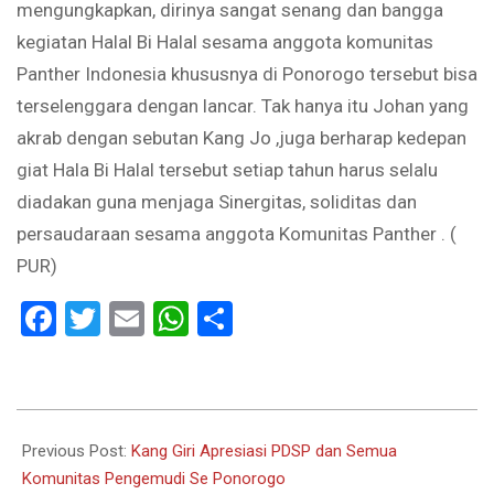
mengungkapkan, dirinya sangat senang dan bangga
kegiatan Halal Bi Halal sesama anggota komunitas
Panther Indonesia khususnya di Ponorogo tersebut bisa
terselenggara dengan lancar. Tak hanya itu Johan yang
akrab dengan sebutan Kang Jo ,juga berharap kedepan
giat Hala Bi Halal tersebut setiap tahun harus selalu
diadakan guna menjaga Sinergitas, soliditas dan
persaudaraan sesama anggota Komunitas Panther . (
PUR)
Facebook
Twitter
Email
WhatsApp
Share
2024-
04-
Previous Post:
Kang Giri Apresiasi PDSP dan Semua
21
Komunitas Pengemudi Se Ponorogo