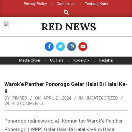
Skip
Privacy-Policy
Contact Us
Tentang Kami
Search
to
content
RED
NEWS
Primary
Media Cyber
UU Pers
Kode Etik
Redaksi
Navigation
Menu
Warok’e Panther Ponorogo Gelar Halal Bi Halal Ke-
9
BY:
PIMRED
ON:
APRIL 21, 2024
IN:
UNCATEGORIZED
WITH:
0 COMMENTS
Ponorogo rednews.co.id- Komunitas Warok’e Panther
Ponorogo ( WPP) Gelar Halal Bi Halal Ke-9 di Desa